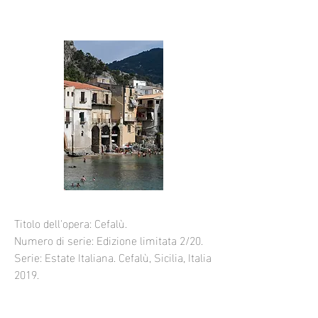
Titolo dell'opera: Cefalù.
Numero di serie: Edizione limitata 2/20.
Serie: Estate Italiana. Cefalù, Sicilia, Italia
2019.